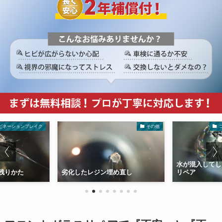
ビネーションブレイク
その他
水が混入してし
残りかた
劣化したレジン埋め直し
リペア