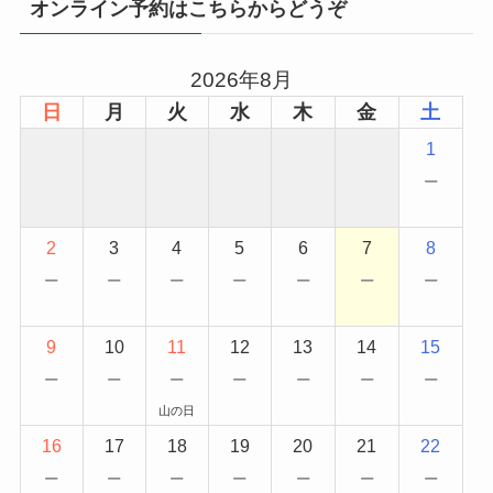
オンライン予約はこちらからどうぞ
2026年8月
日
月
火
水
木
金
土
1
−
2
3
4
5
6
7
8
−
−
−
−
−
−
−
9
10
11
12
13
14
15
−
−
−
−
−
−
−
山の日
16
17
18
19
20
21
22
−
−
−
−
−
−
−