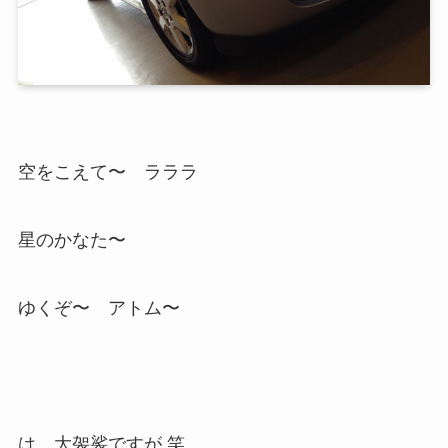
空をこえて〜 ラララ
星のかなた〜
ゆくぞ〜 アトム〜
は、大袈裟ですが 笑