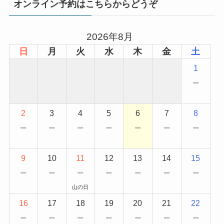
オンライン予約はこちらからどうぞ
2026年8月
日
月
火
水
木
金
土
1
−
2
3
4
5
6
7
8
−
−
−
−
−
−
−
9
10
11
12
13
14
15
−
−
−
−
−
−
−
山の日
16
17
18
19
20
21
22
−
−
−
−
−
−
−