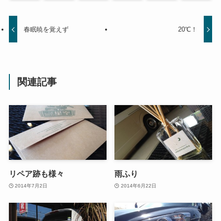
春眠暁を覚えず
20℃！
関連記事
リペア跡も様々
雨ふり
2014年7月2日
2014年6月22日