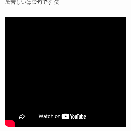
暑苦しいは禁句です 笑