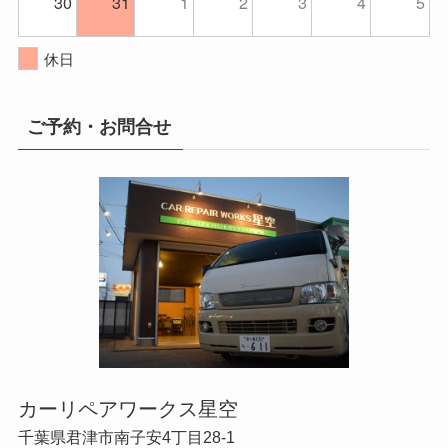
30
31
1
2
3
4
5
休日
ご予約・お問合せ
カーリペアワークス星空
千葉県君津市南子安4丁目28-1