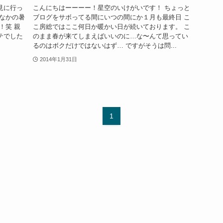
見に行っ
こんにちはーーーー！星空のいけがいです！ ちょっと
なかの暑
ブログをサボってる間にいつの間にか１月も最終日 こ
！笑 親
こ房総ではここ何日か暖かい日が続いております。 こ
テでした
のまま春が来てしまえばいいのに…な〜んて思ってい
るのはボクだけではないはず… ですがそうは問...
2014年1月31日
1