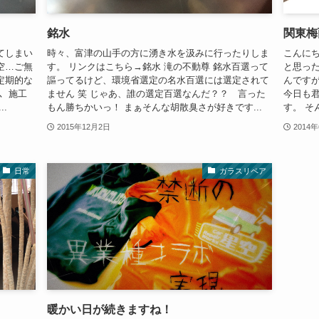
銘水
関東梅
てしまい
時々、富津の山手の方に湧き水を汲みに行ったりしま
こんにち
空…ご無
す。 リンクはこちら→銘水 滝の不動尊 銘水百選って
と思っ
定期的な
謳ってるけど、環境省選定の名水百選には選定されて
んですが
は、施工
ません 笑 じゃあ、誰の選定百選なんだ？？ 言った
今日も
.
もん勝ちかいっ！ まぁそんな胡散臭さが好きです...
す。 そ
2015年12月2日
2014
日常
ガラスリペア
暖かい日が続きますね！