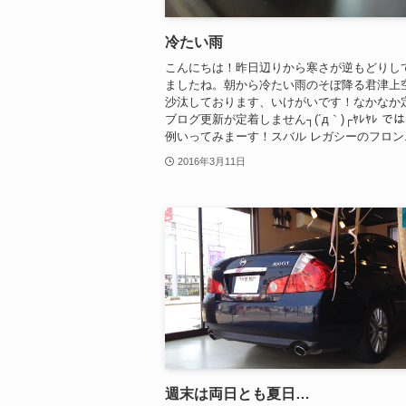
冷たい雨
こんにちは！昨日辺りから寒さが逆もどりし
ましたね。朝から冷たい雨のそぼ降る君津上
沙汰しております、いけがいです！なかなか
ブログ更新が定着しません┐(´д｀)┌ﾔﾚﾔﾚ で
例いってみまーす！スバル レガシーのフロン..
2016年3月11日
週末は両日とも夏日…