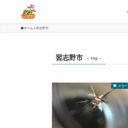
ホーム
習志野市
習志野市
– tag –
スター