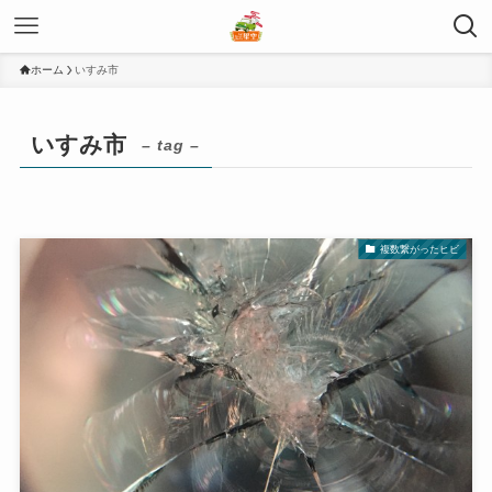
ホーム
いすみ市
いすみ市
– tag –
複数繋がったヒビ