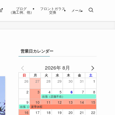
ブログ
フロントガラス
金
メール
（施工例、他）
交換
営業日カレンダー
2026年 8月
日
月
火
水
木
金
土
26
27
28
29
30
31
1
2
3
4
5
6
7
8
出張（店舗不在）
9
10
11
12
13
14
15
出張（店舗不在）
夏季休暇
16
17
18
19
20
21
22