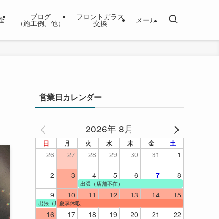
ブログ
フロントガラス
金
メール
（施工例、他）
交換
営業日カレンダー
2026年 8月
日
月
火
水
木
金
土
26
27
28
29
30
31
1
2
3
4
5
6
7
8
出張（店舗不在）
9
10
11
12
13
14
15
出張（店舗不在）
夏季休暇
16
17
18
19
20
21
22