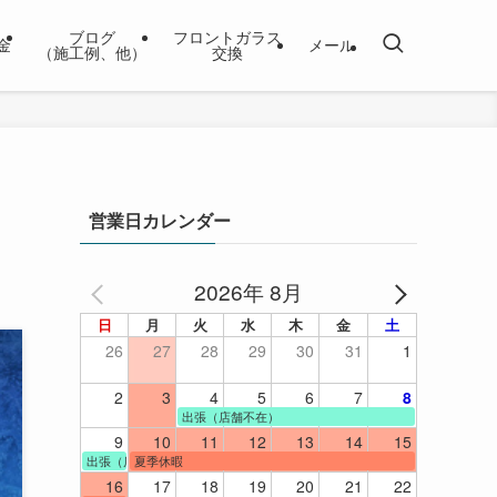
ブログ
フロントガラス
金
メール
（施工例、他）
交換
営業日カレンダー
2026年 8月
日
月
火
水
木
金
土
26
27
28
29
30
31
1
2
3
4
5
6
7
8
出張（店舗不在）
9
10
11
12
13
14
15
出張（店舗不在）
夏季休暇
16
17
18
19
20
21
22