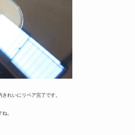
的きれいにリペア完了です。
すね。