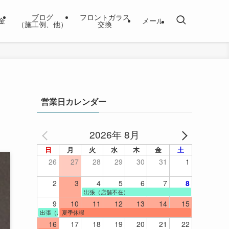
ブログ
フロントガラス
金
メール
（施工例、他）
交換
営業日カレンダー
2026年 8月
日
月
火
水
木
金
土
26
27
28
29
30
31
1
2
3
4
5
6
7
8
出張（店舗不在）
9
10
11
12
13
14
15
出張（店舗不在）
夏季休暇
16
17
18
19
20
21
22