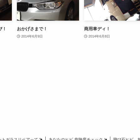
び！
おかげさまで！
商用車ディ！
2014年6月9日
2014年6月8日
ントガラスリペアって？
あなたのヒビ 危険度チェック！
飛び石ヒビ…