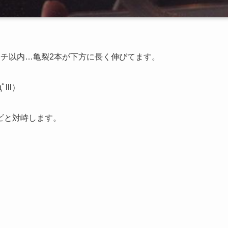
ンチ以内…亀裂2本が下方に長く伸びてます。
ll）
ビと対峙します。