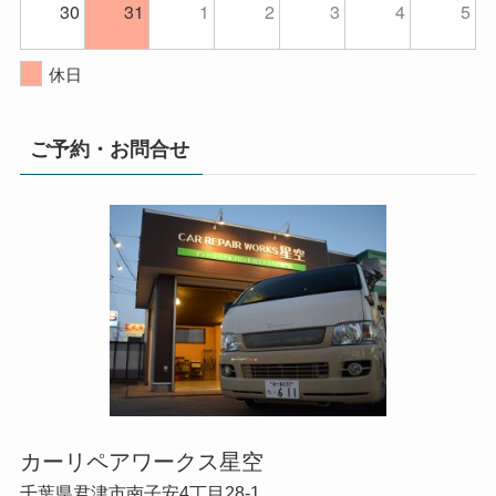
30
31
1
2
3
4
5
休日
ご予約・お問合せ
カーリペアワークス星空
千葉県君津市南子安4丁目28-1