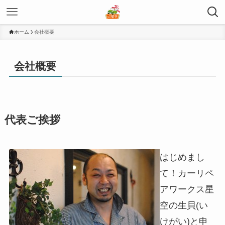
ホーム
会社概要
会社概要
代表ご挨拶
はじめまし
て！カーリペ
アワークス星
空の生貝(い
けがい)と申