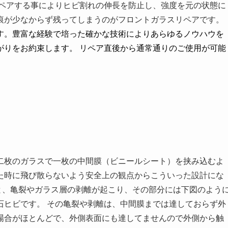
ペアする事によりヒビ割れの伸長を防止し、強度を元の状態に
痕が少なからず残ってしまうのがフロントガラスリペアです。
す。豊富な経験で培った確かな技術によりあらゆるノウハウを
がりをお約束します。
リペア直後から通常通りのご使用が可能
二枚のガラスで一枚の中間膜（ビニールシート）を挟み込むよ
た時に飛び散らないよう安全上の観点からこういった設計にな
と、亀裂やガラス層の剥離が起こり、その部分には下図のよう
石ヒビです。
その亀裂や剥離は、中間膜までは達しておらず外
場合がほとんどで、外側表面にも達してませんので外側から触