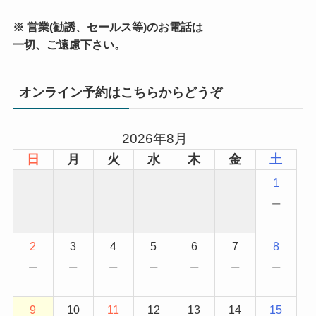
※ 営業(勧誘、セールス等)のお電話は
一切、ご遠慮下さい。
オンライン予約はこちらからどうぞ
2026年8月
日
月
火
水
木
金
土
1
−
2
3
4
5
6
7
8
−
−
−
−
−
−
−
9
10
11
12
13
14
15