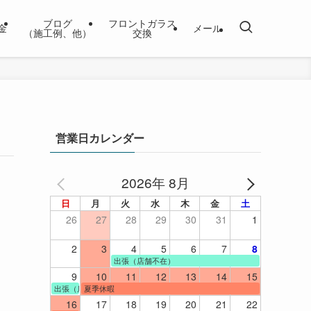
ブログ
フロントガラス
金
メール
（施工例、他）
交換
営業日カレンダー
2026年 8月
日
月
火
水
木
金
土
26
27
28
29
30
31
1
2
3
4
5
6
7
8
出張（店舗不在）
9
10
11
12
13
14
15
出張（店舗不在）
夏季休暇
16
17
18
19
20
21
22