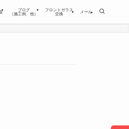
ブログ
フロントガラス
金
メール
（施工例、他）
交換