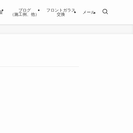
ブログ
フロントガラス
金
メール
（施工例、他）
交換