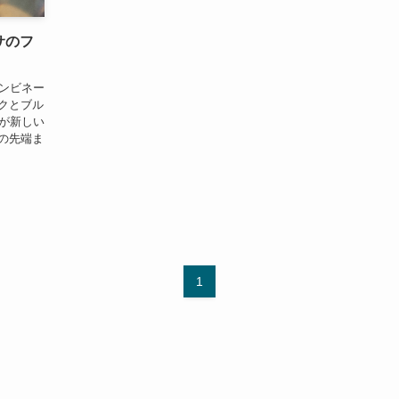
サのフ
ンビネー
クとブル
が新しい
の先端ま
1