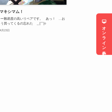
マキシマム！
ーー難易度の高いリペアです。 あっ！ …お
う買ってくるの忘れた ＿|￣|○
オンライン予約
年4月23日