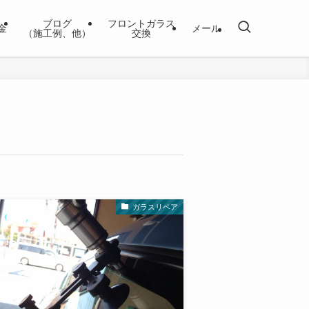
ブログ
フロントガラス
金
メール
（施工例、他）
交換
ガラスリペア