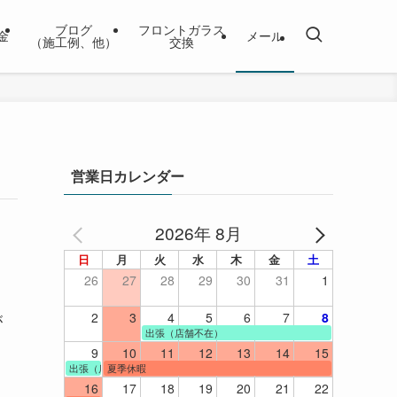
ブログ
フロントガラス
金
メール
（施工例、他）
交換
営業日カレンダー
2026年 8月
日
月
火
水
木
金
土
26
27
28
29
30
31
1
2
3
4
5
6
7
8
が
出張（店舗不在）
9
10
11
12
13
14
15
出張（店舗不在）
夏季休暇
16
17
18
19
20
21
22